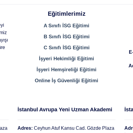
Eğitimlerimiz
yi
A Sınıfı İSG Eğitimi
imiz
B Sınıfı İSG Eğitimi
yışı
üre
C Sınıfı İSG Eğitimi
E
İşyeri Hekimliği Eğitimi
A
İşyeri Hemşireliği Eğitimi
Online İş Güvenliği Eğitimi
İstanbul Avrupa Yeni Uzman Akademi
İst
laza
Adres:
Ceyhun Atuf Kansu Cad. Gözde Plaza
Adr