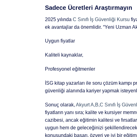
Sadece Ücretleri Araştırmayın
2025 yılında
C Sınıfı İş Güvenliği Kursu
fiy
ek avantajlar da önemlidir. “Yeni Uzman A
Uygun fiyatlar
Kaliteli kaynaklar,
Profesyonel eğitmenler
İSG kitap yazarları ile soru çözüm kampı pr
güvenliği alanında kariyer yapmak isteyenle
Sonuç olarak,
Akyurt A,B,C Sınıfı İş Güven
fiyatların yanı sıra; kalite ve kursiyer me
cazibesi, ancak eğitimin kalitesi ve fırsat
uygun hem de geleceğinizi şekillendirecek b
konusundaki başarı, özveri ve iyi bir eğitiml