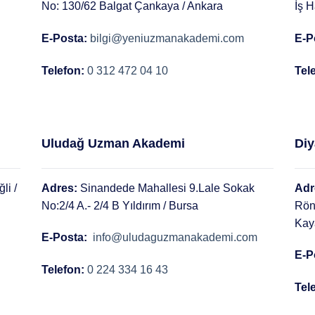
No: 130/62 Balgat Çankaya / Ankara
İş H
E-Posta:
bilgi@yeniuzmanakademi.com
E-P
Telefon:
0 312 472 04 10
Tel
Uludağ Uzman Akademi
Diy
li /
Adres:
Sinandede Mahallesi 9.Lale Sokak
Adr
No:2/4 A.- 2/4 B Yıldırım / Bursa
Rön
Kay
E-Posta:
info@uludaguzmanakademi.com
E-P
Telefon:
0 224 334 16 43
Tel