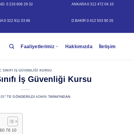
AND.
0 216 606 29 32
ANKARA
0 312 472 04 10
NA
0 322 911 03 86
D.BAKIR
0 412 503 90 26
Faaliyetlerimiz
Hakkımızda
İletişim
C SINIFI İŞ GÜVENLIĞI KURSU
ınıfı İş Güvenliği Kursu
025
’' TE GÖNDERILDI
ADMIN
TARAFINDAN
860 76 10