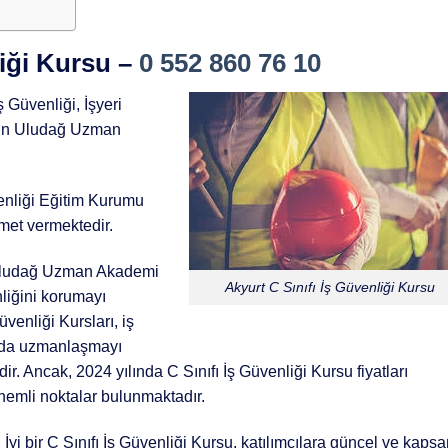
liği Kursu –
0 552 860 76 10
ş Güvenliği, İşyeri
için Uludağ Uzman
nliği Eğitim Kurumu
met vermektedir.
n Uludağ Uzman Akademi
Akyurt C Sınıfı İş Güvenliği Kursu
nliğini korumayı
venliği Kursları, iş
rında uzmanlaşmayı
r. Ancak, 2024 yılında C Sınıfı İş Güvenliği Kursu fiyatları
önemli noktalar bulunmaktadır.
 İyi bir C Sınıfı İş Güvenliği Kursu, katılımcılara güncel ve kapsa