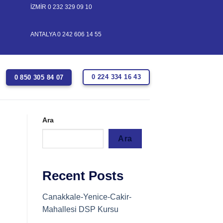
İZMİR
0 232 329 09 10
ANTALYA
0 242 606 14 55
0 224 334 16 43
0 850 305 84 07
Ara
Ara
Recent Posts
Canakkale-Yenice-Cakir-
Mahallesi DSP Kursu