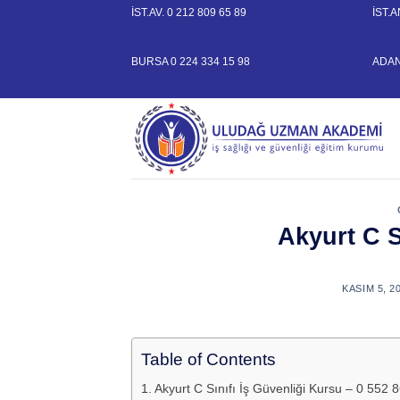
Skip
İST.AV.
0 212 809 65 89
İST.
to
content
BURSA
0 224 334 15 98
ADA
Akyurt C S
KASIM 5, 2
Table of Contents
Akyurt C Sınıfı İş Güvenliği Kursu – 0 552 