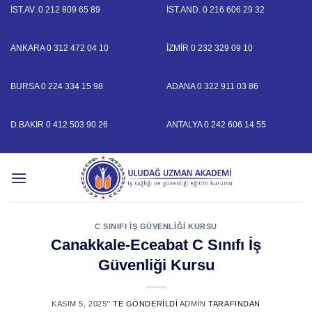
Skip
İST.AV.
0 212 809 65 89
İST.AND.
0 216 606 29 32
to
content
ANKARA
0 312 472 04 10
İZMİR
0 232 329 09 10
BURSA
0 224 334 15 98
ADANA
0 322 911 03 86
D.BAKIR
0 412 503 90 26
ANTALYA
0 242 606 14 55
C SINIFI İŞ GÜVENLIĞI KURSU
Canakkale-Eceabat C Sınıfı İş
Güvenliği Kursu
KASIM 5, 2025
’' TE GÖNDERILDI
ADMIN
TARAFINDAN